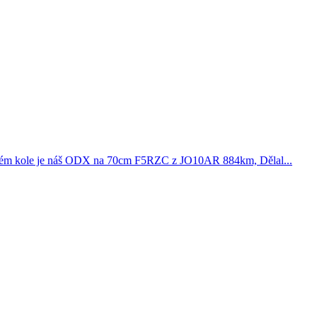
covém kole je náš ODX na 70cm F5RZC z JO10AR 884km, Dělal...