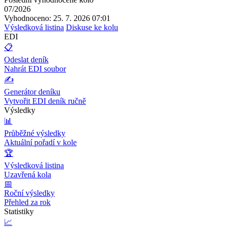
07/2026
Vyhodnoceno: 25. 7. 2026 07:01
Výsledková listina
Diskuse ke kolu
EDI
📋
Odeslat deník
Nahrát EDI soubor
✍️
Generátor deníku
Vytvořit EDI deník ručně
Výsledky
📊
Průběžné výsledky
Aktuální pořadí v kole
🏆
Výsledková listina
Uzavřená kola
📅
Roční výsledky
Přehled za rok
Statistiky
📈