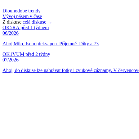
Dlouhodobé trendy
Vývoj pásem v čase
Z diskuse
celá diskuse →
OK5RA
před 1 týdnem
06/2026
Ahoj Mílo, Jsem překvapen. Příjemně. Díky a 73
OK1VUM
před 2 týdny
07/2026
Ahoj, do diskuse lze nahrávat fotky i zvukové záznamy. V červen